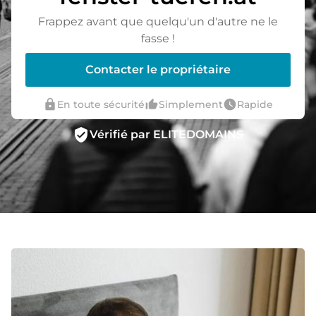
Frappez avant que quelqu'un d'autre ne le
fasse !
Contacter le propriétaire
lock
thumb_up_alt
watch_later
En toute sécurité
Simplement
Rapide
verified_user
Vérifié par ELITEDOMAINS