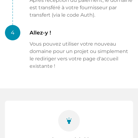
Après réception du paiement, le domaine
est transféré à votre fournisseur par
transfert (via le code Auth).
4
Allez-y !
Vous pouvez utiliser votre nouveau
domaine pour un projet ou simplement
le rediriger vers votre page d'accueil
existante !
highlight