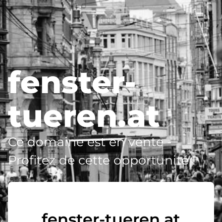
fenster-
tueren.at
Ce domaine est en vente -
Profitez de cette opportunité !
fenster-tueren.at