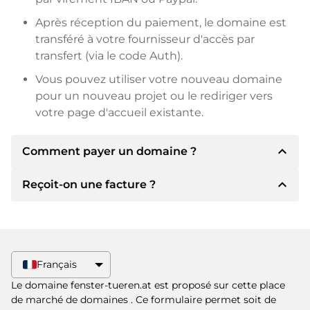
Après réception du paiement, le domaine est
transféré à votre fournisseur d'accès par
transfert (via le code Auth).
Vous pouvez utiliser votre nouveau domaine
pour un nouveau projet ou le rediriger vers
votre page d'accueil existante.
expand_less
Comment payer un domaine ?
expand_less
Reçoit-on une facture ?
Après un accord, le titulaire vous
communiquera les détails du paiement. Le
titulaire vous communiquera alors les détails
Oui, le vendeur vous enverra une facture en
bancaires SEPA et, si vous le souhaitez, vous
bonne et due forme. Si le prix d'achat est plus
proposera Paypal ou d'autres méthodes de
élevé, vous recevrez également un contrat de
Français
paiement.
vente supplémentaire si vous le souhaitez.
Le domaine fenster-tueren.at est proposé sur cette place
Veuillez toujours mentionner le nom de
de marché de domaines
. Ce formulaire permet soit de
domaine et le numéro de facture lors du